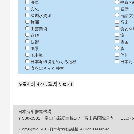
海運
物資の
文化
健康
深層水資源
言語文
舞踊
音楽
工芸美術
食と料
遊び
漁
技術
雪国
風景
森
地中海
信仰
日本海環境をめぐる危機
日本海
海をはさんだ共生
日本海学推進機構
〒930-8501 富山市新総曲輪1-7 富山県国際課内 TEL:076-444
Copyright(c) 2010 日本海学推進機構. All rights reserved.