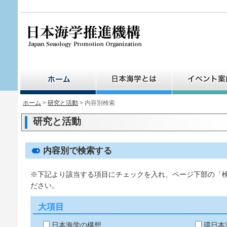
ペ
ー
ジ
の
先
頭
で
す。
ホーム
>
研究と活動
> 内容別検索
研究と活動
内容別で検索する
※下記より該当する項目にチェックを入れ、ページ下部の「
ださい。
大項目
日本海学の構想
環日本