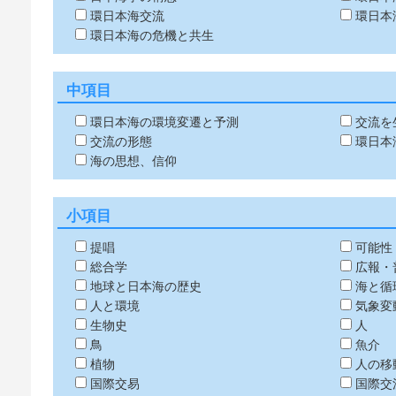
環日本海交流
環日本
環日本海の危機と共生
中項目
環日本海の環境変遷と予測
交流を
交流の形態
環日本
海の思想、信仰
小項目
提唱
可能性
総合学
広報・
地球と日本海の歴史
海と循
人と環境
気象変
生物史
人
鳥
魚介
植物
人の移
国際交易
国際交